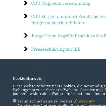
CDU Mitgliederversammlung
CDU Bergen nominiert Frank Jucher
Bürgermeisterkandidaten
Junge Union begrüßt Beschluss des 
Presseerklärung zur IBB
Wir für Bergen
Cookie Hinweis
Diese Webseite verwendet Cookies, die notwendig si
Webangebot zu verbessern (Website-Optmierung). Fü
jederzeit widerrufen. Weitere Informationen finden
IMPRESSUM
DATENSCHUTZ
KONTAKT
Technisch notwendige Cookies (
Übersicht
)
Die notwendigen Cookies werden allein für den ordnungsgemäßen 